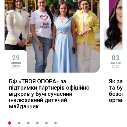
29
03
липня
липня
2026
2026
БФ «ТВОЯ ОПОРА» за
Як зал
підтримки партнерів офіційно
та буд
відкрив у Бучі сучасний
безопл
інклюзивний дитячий
органі
майданчик