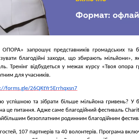
ОПОРА» запрошує представників громадських та бл
ізувати благодійні заходи, що збирають мільйони», я
ль. Тренінг відбудеться у межах курсу «Твоя опора 
латним для учасників.
s://forms.gle/26QKtYr5Errhqxsn7
ю успішною та зібрати більше мільйона гривень? У 
а це питання. Адже саме благодійний фестиваль Charity
 найбільшим безоплатним родинним благодійним фести
 гостей, 107 партнерів та 40 волонтерів. Програма вклю