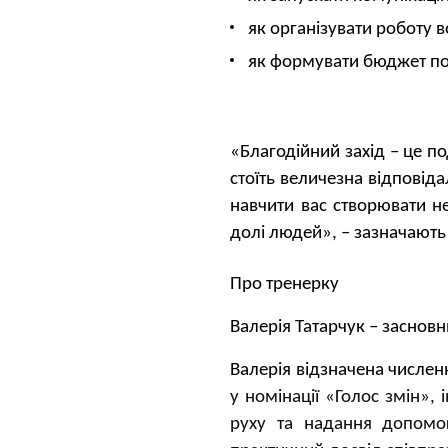
як організувати роботу в
як формувати бюджет поді
«Благодійний захід – це п
стоїть величезна відповіда
навчити вас створювати не
долі людей», – зазначаю
Про тренерку
Валерія Татарчук
– засновн
Валерія відзначена числе
у номінації «Голос змін»,
руху та надання допомо