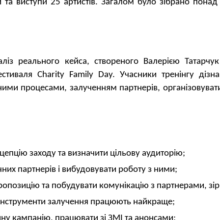
и та виступи 25 артистів. Загалом було зібрано
понад
аліз реального кейса, створеного Валерією Татарч
стиваля Charity Family Day. Учасники тренінгу дізн
ними процесами, залученням партнерів, організовувати
.
цепцію заходу та визначити цільову аудиторію;
чних партнерів і вибудовувати роботу з ними;
ропозицію та побудувати комунікацію з партнерами, зі
й інструменти залучення працюють найкраще;
йну кампанію, працювати зі ЗМІ та анонсами;