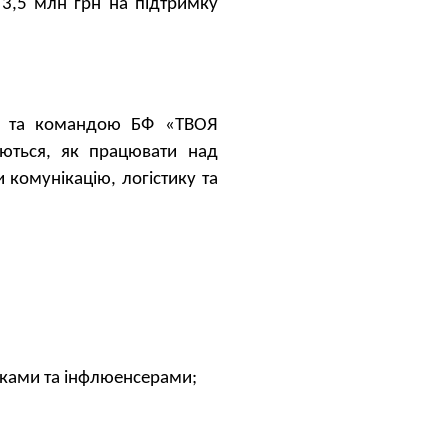
 3,5 млн грн
на підтримку
ук та командою БФ «ТВОЯ
аються, як працювати над
 комунікацію, логістику та
рками та інфлюенсерами;