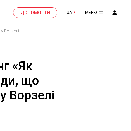
ДОПОМОГТИ
UA
МЕНЮ
 у Ворзелі
г «Як
оди, що
у Ворзелі