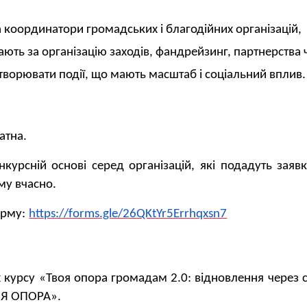
а координатори громадських і благодійних організацій,
ють за організацію заходів, фандрейзинг, партнерства ч
творювати події, що мають масштаб і соціальний вплив
атна.
нкурсній основі серед організацій, які подадуть заяв
му вчасно.
орму:
https://forms.gle/26QKtYr5Errhqxsn7
 курсу «Твоя опора громадам 2.0: відновлення через си
ОЯ ОПОРА».