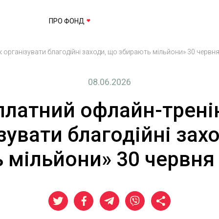
ПРО ФОНД
 організувати благодійні заходи, що збирають мільйони» 30 червня
08.06.2026
платний офлайн-тренін
зувати благодійні зах
 мільйони» 30 червня 