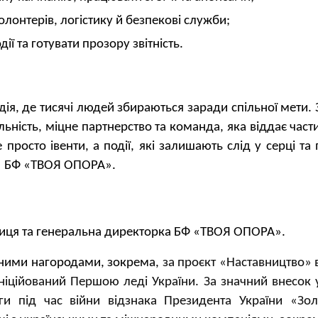
олонтерів, логістику й безпекові служби;
ї та готувати прозору звітність.
одія, де тисячі людей збираються заради спільної мети
льність, міцне партнерство та команда, яка віддає час
 просто івенти, а події, які залишають слід у серці 
ть БФ «ТВОЯ ОПОРА».
иця та генеральна директорка БФ «ТВОЯ ОПОРА».
нними нагородами, зокрема,
за проєкт «Наставництво» 
 ініційований Першою леді України. За значний внесок
ги під час війни
відзнака Президента України «Зол