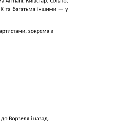
ема
Armani, Київстар, Сільпо,
SK
та багатьма іншими — у
артистами, зокрема з
 до Ворзеля і назад.