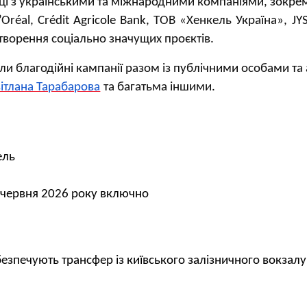
аці з українськими та міжнародними компаніями, зокр
L’Oréal, Crédit Agricole Bank, ТОВ «Хенкель Україна», JY
творення соціально значущих проєктів.
и благодійні кампанії разом із публічними особами та 
ітлана Тарабарова
та багатьма іншими.
ель
 червня 2026 року включно
езпечують трансфер із київського залізничного вокзалу