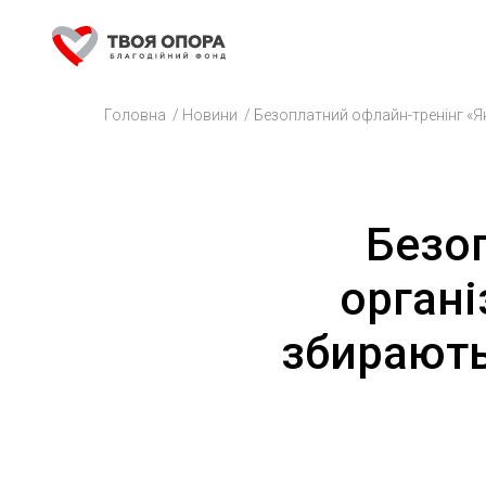
Головна
/
Новини
/
Безоплатний офлайн-тренінг «Як
Безо
органі
збирають