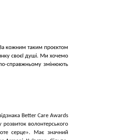
. За кожним таким проєктом
тинку своєї душі. Ми хочемо
та по-справжньому змінюють
відзнака
Better Care Awards
 у розвиток волонтерського
оте серце»
. Має значний