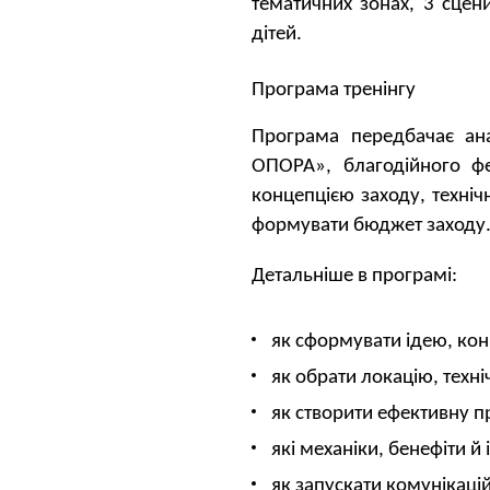
тематичних зонах, 3 сцен
дітей.
Програма тренінгу
Програма передбачає ан
ОПОРА», благодійного фе
концепцією заходу, техніч
формувати бюджет заходу
Детальніше в програмі:
як сформувати ідею, кон
як обрати локацію, техні
як створити ефективну п
які механіки, бенефіти 
як запускати комунікаці