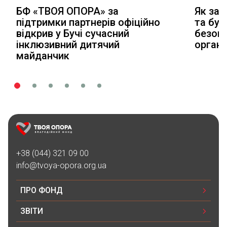
БФ «ТВОЯ ОПОРА» за
Як зал
підтримки партнерів офіційно
та буд
відкрив у Бучі сучасний
безопл
інклюзивний дитячий
органі
майданчик
+38 (044) 321 09 00
info@tvoya-opora.org.ua
ПРО ФОНД
ЗВІТИ