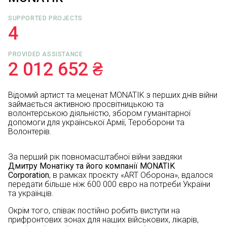
SUPPORTED PROJECTS
4
PROVIDED ASSISTANCE
2 012 652 ₴
Відомий артист та меценат MONATIK з перших днів війни
займається активною просвітницькою та
волонтерською діяльністю, збором гуманітарної
допомоги для української Армії, Тероборони та
Волонтерів.
За перший рік повномасштабної війни
завдяки
Дмитру Монатіку та його компанії MONATIK
Corporation
, в рамках проєкту «ART Оборона», вдалося
передати більше ніж 600 000 євро на потреби України
та українців.
Окрім того, співак постійно робить виступи на
прифронтових зонах для наших військових, лікарів,