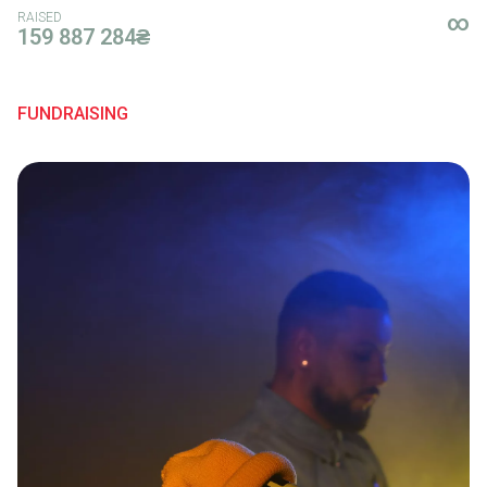
RAISED
∞
159 887 284₴
FUNDRAISING