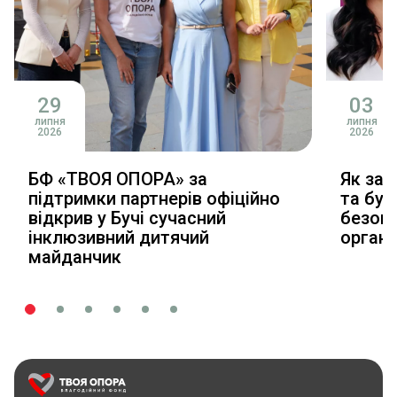
29
03
липня
липня
2026
2026
БФ «ТВОЯ ОПОРА» за
Як зал
підтримки партнерів офіційно
та буд
відкрив у Бучі сучасний
безопл
інклюзивний дитячий
органі
майданчик