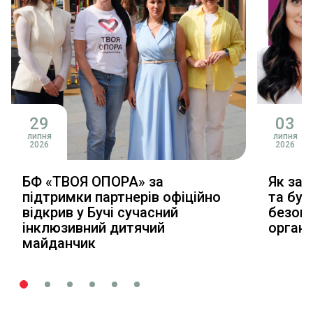
29
03
липня
липня
2026
2026
БФ «ТВОЯ ОПОРА» за
Як зал
підтримки партнерів офіційно
та буд
відкрив у Бучі сучасний
безопл
інклюзивний дитячий
органі
майданчик