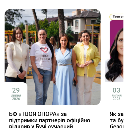
29
03
липня
липня
2026
2026
БФ «ТВОЯ ОПОРА» за
Як зал
підтримки партнерів офіційно
та буд
відкрив у Бучі сучасний
безопл