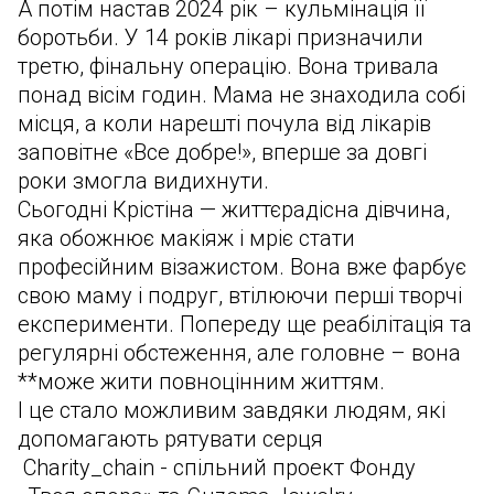
А потім настав 2024 рік – кульмінація її
боротьби. У 14 років лікарі призначили
третю, фінальну операцію. Вона тривала
понад вісім годин. Мама не знаходила собі
місця, а коли нарешті почула від лікарів
заповітне «Все добре!», вперше за довгі
роки змогла видихнути.
Сьогодні Крістіна — життєрадісна дівчина,
яка обожнює макіяж і мріє стати
професійним візажистом. Вона вже фарбує
свою маму і подруг, втілюючи перші творчі
експерименти. Попереду ще реабілітація та
регулярні обстеження, але головне – вона
**може жити повноцінним життям.
І це стало можливим завдяки людям, які
допомагають рятувати серця
Сharity_chain - спільний проект Фонду