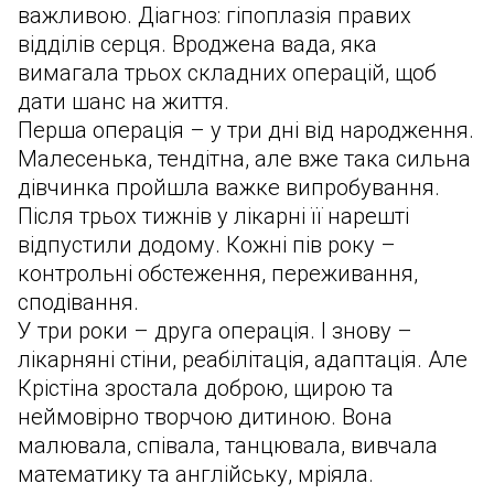
важливою. Діагноз: гіпоплазія правих
відділів серця. Вроджена вада, яка
вимагала трьох складних операцій, щоб
дати шанс на життя.
Перша операція – у три дні від народження.
Малесенька, тендітна, але вже така сильна
дівчинка пройшла важке випробування.
Після трьох тижнів у лікарні її нарешті
відпустили додому. Кожні пів року –
контрольні обстеження, переживання,
сподівання.
У три роки – друга операція. І знову –
лікарняні стіни, реабілітація, адаптація. Але
Крістіна зростала доброю, щирою та
неймовірно творчою дитиною. Вона
малювала, співала, танцювала, вивчала
математику та англійську, мріяла.