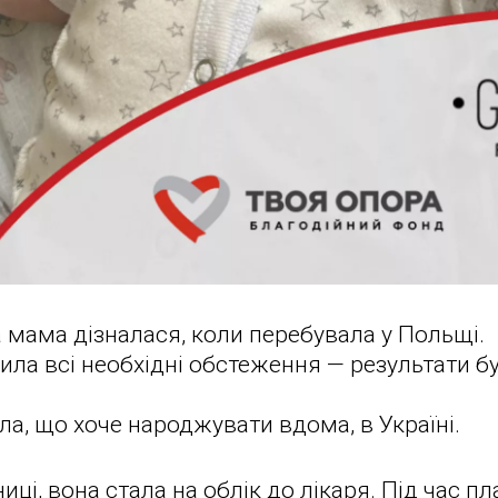
а мама дізналася, коли перебувала у Польщі.
ила всі необхідні обстеження — результати б
а, що хоче народжувати вдома, в Україні.
ці, вона стала на облік до лікаря. Під час 