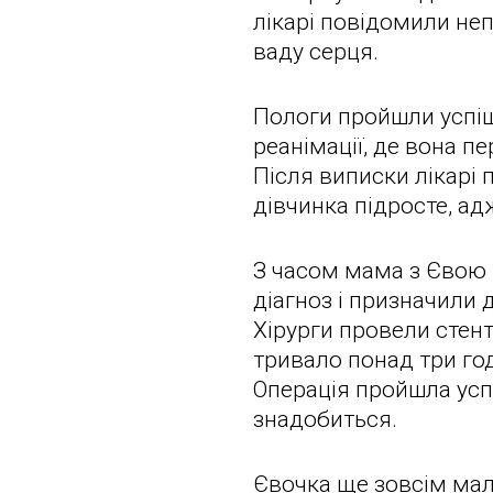
лікарі повідомили не
ваду серця.
Пологи пройшли успіш
реанімації, де вона пе
Після виписки лікарі 
дівчинка підросте, ад
З часом мама з Євою 
діагноз і призначили д
Хірурги провели стент
тривало понад три го
Операція пройшла успі
знадобиться.
Євочка ще зовсім мале