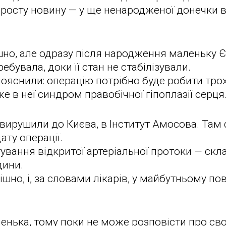
просту новину — у ще ненародженої донечки
но, але одразу після народження маленьку Є
ребувала, доки її стан не стабілізували.
пояснили: операцію потрібно буде робити трох
же в неї синдром правобічної гіпоплазії серця
вирушили до Києва, в Інститут Амосова. Там 
ату операції.
ування відкритої артеріальної протоки — скл
дини.
шно, і, за словами лікарів, у майбутньому по
нька, тому поки не може розповісти про свої