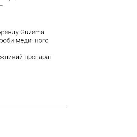
—
 бренду Guzema
вироби медичного
важливий препарат