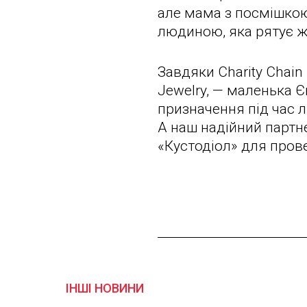
але мама з посмішкою
людиною, яка рятує жи
Завдяки Charity Chai
Jewelry, — маленька 
призначення під час л
А наш надійний партне
«Кустодіол» для прове
ІНШІ НОВИНИ