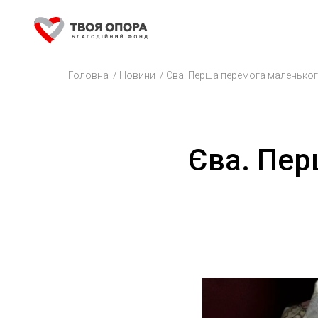
Головна
/
Новини
/
Єва. Перша перемога маленьког
Єва. Пер