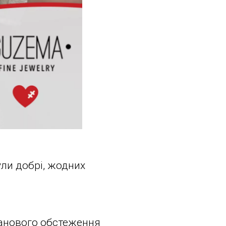
ули добрі, жодних
планового обстеження