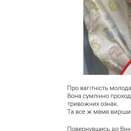
Про вагітність молод
Вона сумлінно проход
тривожних ознак.
Та все ж мама вирішил
Повернувшись до Вінни