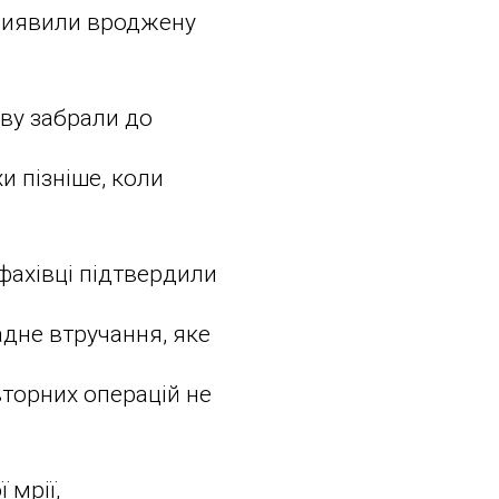
 виявили вроджену
ву забрали до
и пізніше, коли
.
фахівці підтвердили
адне втручання, яке
вторних операцій не
 мрії,