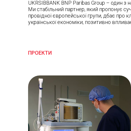
UKRSIBBANK BNP Paribas Group – один з н
Ми стабільний партнер, який пропонує суч
провідної європейської групи, дбає про кл
української економіки, позитивно вплива
ПРОЕКТИ