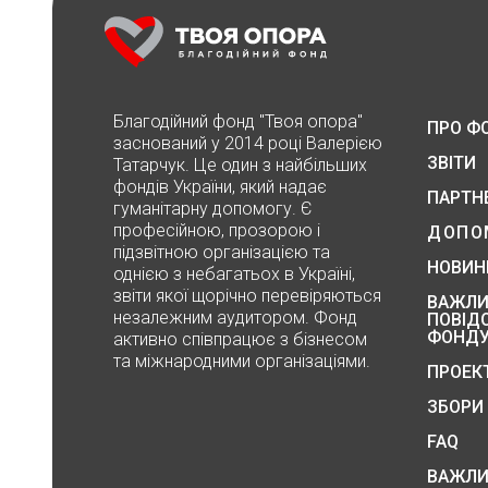
Благодійний фонд "Твоя опора"
ПРО Ф
заснований у 2014 році Валерією
ЗВІТИ
Татарчук. Це один з найбільших
фондів України, який надає
ПАРТН
гуманітарну допомогу. Є
професійною, прозорою і
ДОПО
підзвітною організацією та
НОВИН
однією з небагатьох в Україні,
звіти якої щорічно перевіряються
ВАЖЛИ
незалежним аудитором. Фонд
ПОВІД
ФОНД
активно співпрацює з бізнесом
та міжнародними організаціями.
ПРОЕК
ЗБОРИ
FAQ
ВАЖЛИ