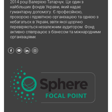
2014 році Валерією Татарчук. Це один з
03.11.2025 21:31
найбільших фондів України, який надає
100₴
гуманітарну допомогу. Є професійною,
прозорою і підзвітною організацією та однією з
небагатьох в Україні, звіти якої щорічно
24.10.2025 12:15
перевіряються незалежним аудитором. Фонд
₴
активно співпрацює з бізнесом та міжнародними
організаціями.
Зіратія Лучезарна-Височина
26.09.2025 09:23
10.00₴
Yevgeniya Zolotko
23.08.2025 19:03
500₴
Благодійна допомога
11.08.2025 12:12