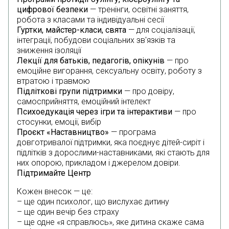
цифрової безпеки
— тренінги, освітні заняття,
робота з класами та індивідуальні сесії
Гуртки, майстер-класи, свята
— для соціалізації,
інтеграції, побудови соціальних зв'язків та
зниження ізоляції
Лекції для батьків, педагогів, опікунів
— про
емоційне вигорання, сексуальну освіту, роботу з
втратою і травмою
Підліткові групи підтримки
— про довіру,
самосприйняття, емоційний інтелект
Психоедукація через ігри та інтерактиви
— про
стосунки, емоції, вибір
Проєкт «Наставництво»
— програма
довготривалої підтримки, яка поєднує дітей-сиріт і
підлітків з дорослими-наставниками, які стають для
них опорою, прикладом і джерелом довіри.
Підтримайте Центр
Кожен внесок — це:
– ще один психолог, що вислухає дитину
– ще один вечір без страху
– ще одне «я справлюсь», яке дитина скаже сама