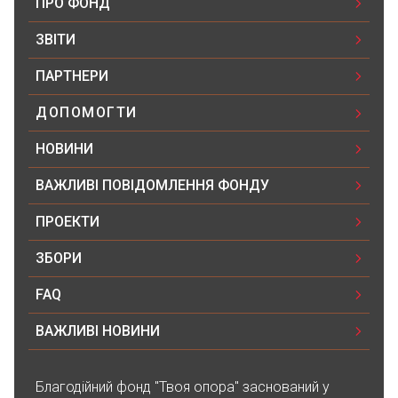
Павло Левчук
ПРО ФОНД
28.12.2025 12:52
ЗВІТИ
500₴
ПАРТНЕРИ
Фелікс Модельський
ДОПОМОГТИ
19.12.2025 13:24
20700₴
НОВИНИ
ВАЖЛИВІ ПОВІДОМЛЕННЯ ФОНДУ
Юлія Прончук
18.11.2025 20:04
ПРОЕКТИ
4500₴
ЗБОРИ
Ференчук Вікторія
FAQ
18.11.2025 20:04
ВАЖЛИВІ НОВИНИ
5500₴
Благодійний фонд "Твоя опора" заснований у
Благодійна допомога