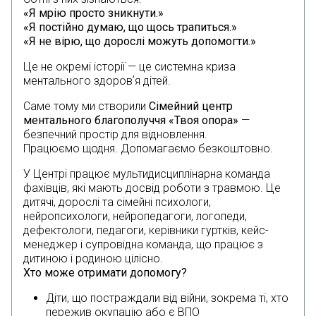
«Я мрію просто зникнути.»
«Я постійно думаю, що щось трапиться.»
«Я не вірю, що дорослі можуть допомогти.»
Це не окремі історії — це системна криза
ментального здоровʼя дітей.
Саме тому ми створили
Сімейний центр
ментального благополуччя «Твоя опора»
—
безпечний простір для відновлення.
Працюємо щодня. Допомагаємо безкоштовно.
У Центрі працює мультидисциплінарна команда
фахівців, які мають досвід роботи з травмою. Це
дитячі, дорослі та сімейні психологи,
нейропсихологи, нейропедагоги, логопеди,
дефектологи, педагоги, керівники гуртків, кейс-
менеджер і супровідна команда, що працює з
дитиною і родиною цілісно.
Хто може отримати допомогу?
Діти, що постраждали від війни, зокрема ті, хто
пережив окупацію або є ВПО