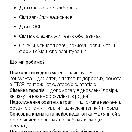
Діти військовослужбовців
Сім’ї загиблих захисників
Діти з ООП
Сім’ї в складних життєвих обставинах
Опікуни, усиновлювачі, прийомні родини та інші
форми сімейного влаштування
Що ми робимо?
Психологічна допомога
— індивідуальні
консультації для дітей, підлітків та дорослих; робота
з ПТСР, тривожністю, агресією, апатією
Сімейна терапія
— допомога у відновленні довіри,
зв’язку та взаєморозуміння в родині
Надолуження освітніх втрат
— підтримка навчання,
розвиток пам’яті, уваги, навичок читання й письма
Сенсорна кімната та нейропедагогіка
— для дітей з
особливими освітніми потребами й емоційної
регуляції
Програми протидії булінгу, кібербулінгу та