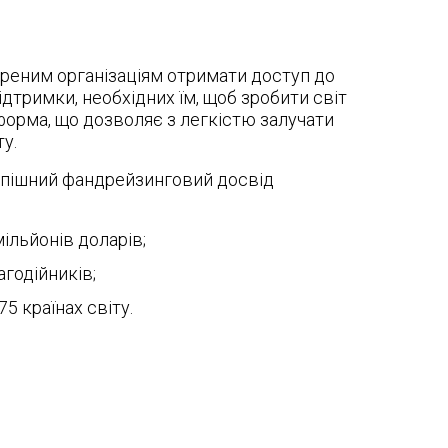
віреним організаціям отримати доступ до
ідтримки, необхідних їм, щоб зробити світ
орма, що дозволяє з легкістю залучати
у.
успішний фандрейзинговий досвід
ільйонів доларів;
агодійників;
5 країнах світу.