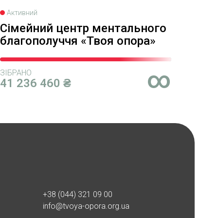
Активний
Сімейний центр ментального
благополуччя «Твоя опора»
∞
ЗІБРАНО
41 236 460 ₴
+38 (044) 321 09 00
info@tvoya-opora.org.ua