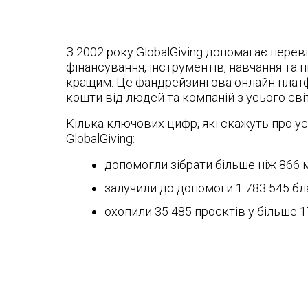
З 2002 року GlobalGiving допомагає пере
фінансування, інструментів, навчання та п
кращим. Це фандрейзингова онлайн платф
кошти від людей та компаній з усього світ
Кілька ключових цифр, які скажуть про 
GlobalGiving:
допомогли зібрати більше ніж 866 м
залучили до допомоги 1 783 545 бл
охопили 35 485 проєктів у більше 17