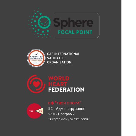
БФ "ТВОЯ ОПОРА"
5% - Адміністрування
95% - Програми
*в середньому за п'ять років