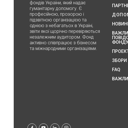
фондів України, який надає
ПАРТН
гуманітарну допомогу. Є
професійною, прозорою і
ДОПО
підзвітною організацією та
НОВИН
однією з небагатьох в Україні,
звіти якої щорічно перевіряються
ВАЖЛИ
незалежним аудитором. Фонд
ПОВІД
ФОНД
активно співпрацює з бізнесом
та міжнародними організаціями.
ПРОЕК
ЗБОРИ
FAQ
ВАЖЛИ