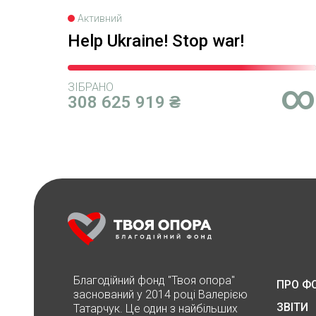
Активний
Help Ukraine! Stop war!
∞
ЗІБРАНО
308 625 919 ₴
Благодійний фонд "Твоя опора"
ПРО Ф
заснований у 2014 році Валерією
ЗВІТИ
Татарчук. Це один з найбільших