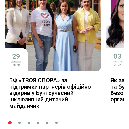
29
03
липня
липня
2026
2026
БФ «ТВОЯ ОПОРА» за
Як зал
підтримки партнерів офіційно
та буд
відкрив у Бучі сучасний
безопл
інклюзивний дитячий
органі
майданчик