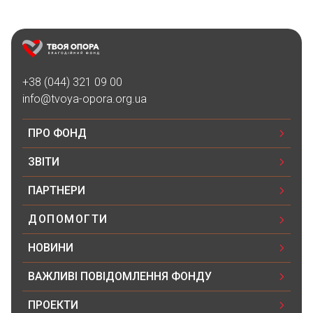
05.02.2025 20:16
730₴
Благодійна допомога
+38 (044) 321 09 00
14.07.2024 08:25
info@tvoya-opora.org.ua
200₴
ПРО ФОНД
Благодійна допомога
12.07.2024 01:13
ЗВІТИ
3500₴
ПАРТНЕРИ
Благодійна допомога
ДОПОМОГТИ
10.07.2024 18:28
НОВИНИ
500₴
ВАЖЛИВІ ПОВІДОМЛЕННЯ ФОНДУ
Yeva Kalinichenko
ПРОЕКТИ
10.07.2024 18:25