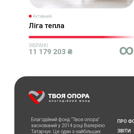
Активний
Ліга тепла
∞
ЗІБРАНО
11 179 203 ₴
Благодійний фонд "Твоя опора"
ПРО Ф
заснований у 2014 році Валерією
ЗВІТИ
Татарчук. Це один з найбільших