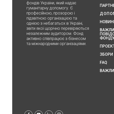
фондів України, який надає
ПАРТН
гуманітарну допомогу. Є
професійною, прозорою і
ДОПО
підзвітною організацією та
НОВИН
однією з небагатьох в Україні,
звіти якої щорічно перевіряються
ВАЖЛИ
незалежним аудитором. Фонд
ПОВІД
ФОНД
активно співпрацює з бізнесом
та міжнародними організаціями.
ПРОЕК
ЗБОРИ
FAQ
ВАЖЛИ