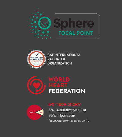
БФ "ТВОЯ ОПОРА"
5% - Адміністрування
95% - Програми
*в середньому за п'ять років