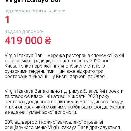
ПІДТРИМАНІ ПРОЕКТИ ТА ЗБОРИ
1
НАДАНО ДОПОМОГИ
419 000 ₴
Virgin Izakaya Bar — мережа ресторанів японської кухні
та азійських традицій, започаткована у 2020 році в
Києві. Тонке переплетіння японського стилю із
сучасними тенденціями. Нині вже відкрито три
ресторани в Україні — у Києві, Харкові та Одесі.
Virgin Izakaya Bar активно підтримує благодійні проєкти
та створює власні ініціативи. У жовтні 2023 року
ресторан доєднався до підтримки Благодійного фонду
«Твоя опора», який є одним з найбільших фондів України
з надання гуманітарної допомоги.
20% від вартості кожної замовленої страви зі
спеціального меню Virgin Izakaya Bar відраховується