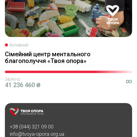
Активний
Сімейний центр ментального
благополуччя «Твоя опора»
ЗІБРАНО
∞
41 236 460 ₴
+38 (044) 321 09 00
info@tvoya-opora.org.ua