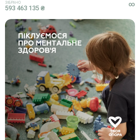
ЗІБРАНО
∞
593 463 135 ₴