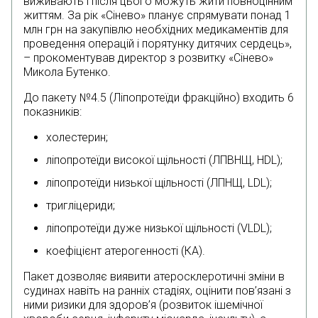
виживають і після цього можуть жити повноцінним
життям. За рік «Сінево» планує спрямувати понад 1
млн грн на закупівлю необхідних медикаментів для
проведення операцій і порятунку дитячих сердець»,
– прокоментував директор з розвитку «Сінево»
Микола Бутенко.
До пакету №4.5 (Ліпопротеїди фракційно) входить 6
показників:
холестерин;
ліпопротеїди високої щільності (ЛПВНЩ, HDL);
ліпопротеїди низької щільності (ЛПНЩ, LDL);
тригліцериди;
ліпопротеїди дуже низької щільності (VLDL);
коефіцієнт атерогенності (КА).
Пакет дозволяє виявити атеросклеротичні зміни в
судинах навіть на ранніх стадіях, оцінити пов’язані з
ними ризики для здоров’я (розвиток ішемічної