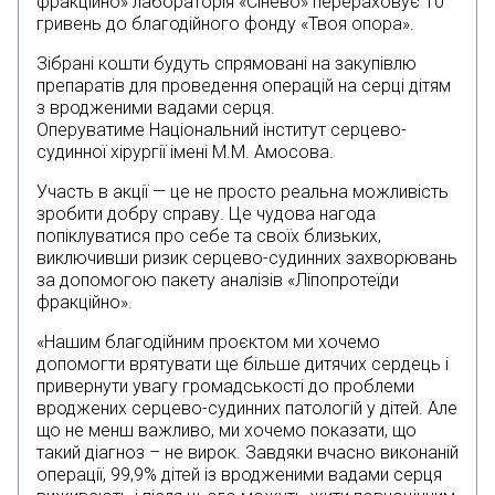
фракційно» лабораторія «Сінево» перераховує 10
гривень до благодійного фонду «Твоя опора».
Зібрані кошти будуть спрямовані на закупівлю
препаратів для проведення операцій на серці дітям
з вродженими вадами серця.
Оперуватиме Національний інститут серцево-
судинної хірургії імені М.М. Амосова.
Участь в акції — це не просто реальна можливість
зробити добру справу. Це чудова нагода
попіклуватися про себе та своїх близьких,
виключивши ризик серцево-судинних захворювань
за допомогою пакету аналізів «Ліпопротеїди
фракційно».
«Нашим благодійним проєктом ми хочемо
допомогти врятувати ще більше дитячих сердець і
привернути увагу громадськості до проблеми
вроджених серцево-судинних патологій у дітей. Але
що не менш важливо, ми хочемо показати, що
такий діагноз – не вирок. Завдяки вчасно виконаній
операції, 99,9% дітей із вродженими вадами серця