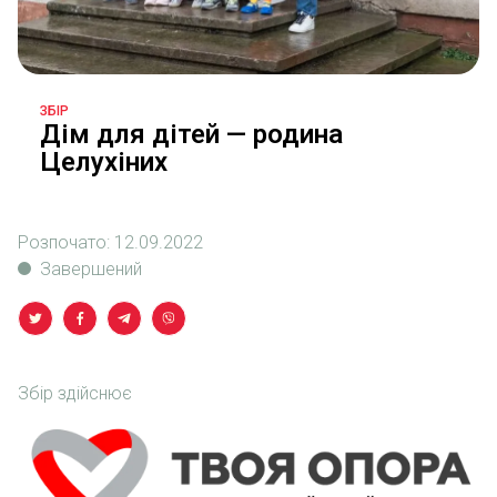
ЗБІР
Дім для дітей — родина
Целухіних
Розпочато:
12.09.2022
Завершений
Збір здійснює