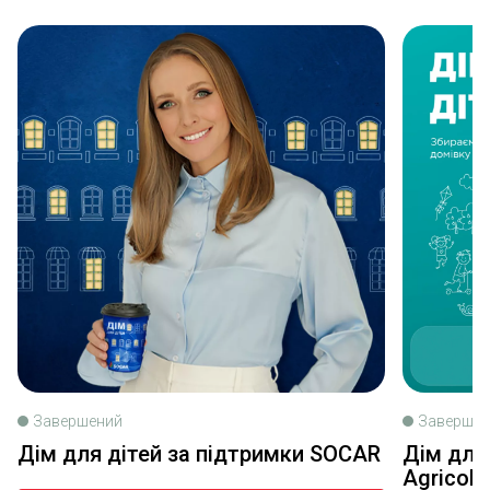
Завершений
Завершен
Дім для дітей за підтримки SOCAR
Дім для 
Agricole