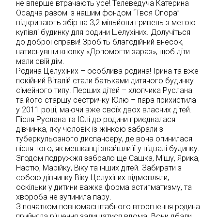
не вперше втрачають усе! Телеведуча Катерина
Осадча разом із нашим фондом “Твоя Опора”
відкривають збір на 3,2 мільйони гривень з метою
купівлі будинку для родини Целухіних. Долучіться
до доброї справи! Зробіть благодійний внесок,
натиснувши кнопку «Допомогти зараз», щоб діти
мали свій дім.
Родина Целухіних – особлива родина! Ірина та вже
покійний Віталій стали батьками дитячого будинку
сімейного типу. Перших дітей – хлопчика Руслана
та його старшу сестричку Юлю – пара прихистила
у 2011 році, маючи вже своїх двох власних дітей.
Після Руслана та Юлі до родини приєдналася
дівчинка, яку чоловік із жінкою забрали з
туберкульозного диспансеру, де вона опинилася
після того, як мешканці знайшли її у підвалі будинку.
Згодом подружжя забрало ще Сашка, Мішу, Ярика,
Настю, Марійку, Віку та інших дітей. Забирати з
собою дівчинку Віку Целухіних відмовляли,
оскільки у дитини важка форма астигматизму, та
хвороба не зупинила пару.
З початком повномасштабного вторгнення родина
прийняла рішення залишатися вдома. Вони дбали