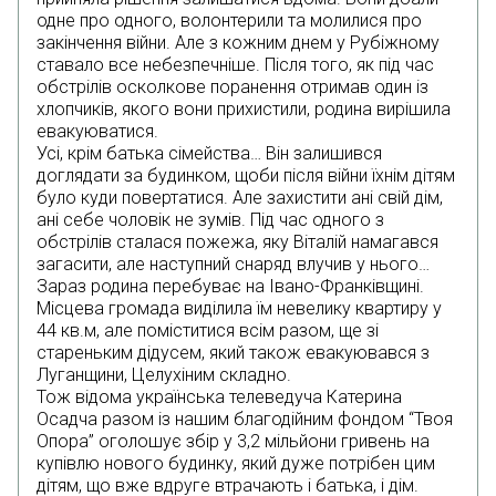
одне про одного, волонтерили та молилися про
закінчення війни. Але з кожним днем у Рубіжному
ставало все небезпечніше. Після того, як під час
обстрілів осколкове поранення отримав один із
хлопчиків, якого вони прихистили, родина вирішила
евакуюватися.
Усі, крім батька сімейства… Він залишився
доглядати за будинком, щоби після війни їхнім дітям
було куди повертатися. Але захистити ані свій дім,
ані себе чоловік не зумів. Під час одного з
обстрілів сталася пожежа, яку Віталій намагався
загасити, але наступний снаряд влучив у нього…
Зараз родина перебуває на Івано-Франківщині.
Місцева громада виділила їм невелику квартиру у
44 кв.м, але поміститися всім разом, ще зі
стареньким дідусем, який також евакуювався з
Луганщини, Целухіним складно.
Тож відома українська телеведуча Катерина
Осадча разом із нашим благодійним фондом “Твоя
Опора” оголошує збір у 3,2 мільйони гривень на
купівлю нового будинку, який дуже потрібен цим
дітям, що вже вдруге втрачають і батька, і дім.