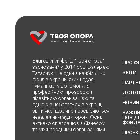
Благодійний фонд "Твоя опора"
ПРО Ф
заснований у 2014 році Валерією
ЗВІТИ
Татарчук. Це один з найбільших
фондів України, який надає
ПАРТН
гуманітарну допомогу. Є
професійною, прозорою і
ДОПО
підзвітною організацією та
НОВИН
однією з небагатьох в Україні,
звіти якої щорічно перевіряються
ВАЖЛИ
незалежним аудитором. Фонд
ПОВІД
ФОНД
активно співпрацює з бізнесом
та міжнародними організаціями.
ПРОЕК