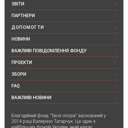
1000₴
ЗВІТИ
ПАРТНЕРИ
Благодійна допомога
ДОПОМОГТИ
05.06.2026 11:08
200₴
НОВИНИ
ВАЖЛИВІ ПОВІДОМЛЕННЯ ФОНДУ
Mariia Boialska Boialska
04.06.2026 19:12
ПРОЕКТИ
500₴
ЗБОРИ
Благодійна допомога
FAQ
03.06.2026 23:53
1000₴
ВАЖЛИВІ НОВИНИ
Благодійна допомога
Благодійний фонд "Твоя опора" заснований у
03.06.2026 15:14
2014 році Валерією Татарчук. Це один з
найбільших фондів України, який надає