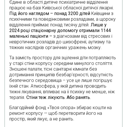
Єдине в області дитяче психіатричне відділення
працює на базі Київської обласної дитячої лікарні.
Під його наглядом – понад 3200 дітей
Київщини з
психічними та поведінковими розладами, а щороку
відділення приймає понад тисячу дітей.
Лише у
2024 році стаціонарну допомогу отримали 1144
маленькі пацієнти –
з діагнозами від стресових і
невротичних розладів до шизофренії, аутизму та
тяжких наслідків органічних уражень мозку.
Та замість простору для зцілення діти потрапляють
у старі стіни корпусу середини минулого століття.
Зношені палати, тісні санітарні кімнати без
дотримання принципів безбар'єрності, відсутність
безпечного середовища – усе це лише погіршує
їхній стан. Атмосфера, у якій дитина проводить
тижні лікування, впливає на її психіку не менше, ніж
терапія.
Стіни теж лікують. Або ранять.
Благодійний фонд «Твоя опора» збирає кошти на
ремонт корпусу — щоб перетворити його на
простір, який лікує, а не ранить.