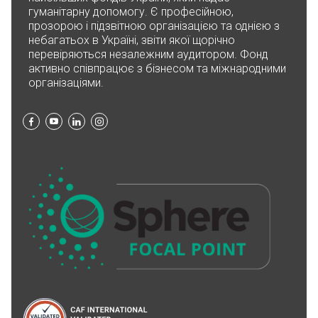
200₴
гуманітарну допомогу. Є професійною,
прозорою і підзвітною організацією та однією з
небагатьох в Україні, звіти якої щорічно
Алла Чеховска
перевіряються незалежним аудитором. Фонд
03.06.2026 10:56
активно співпрацює з бізнесом та міжнародними
200₴
організаціями.
Оксана Фок
03.06.2026 10:14
1000₴
Марія Мошовська
03.06.2026 09:08
1000₴
Благодійна допомога
02.06.2026 15:39
200₴