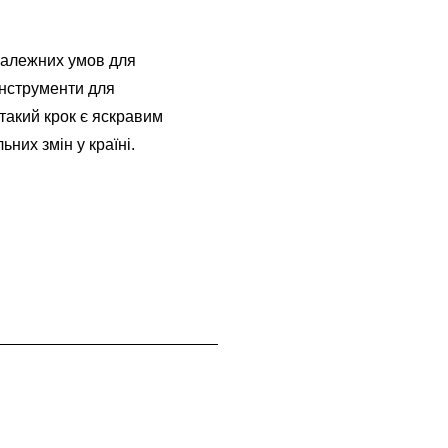
належних умов для
 інструменти для
акий крок є яскравим
них змін у країні.