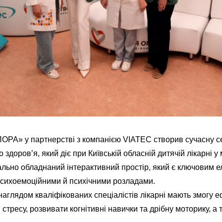
РА» у партнерстві з компанією VIATEC створив сучасну се
здоров’я, який діє при Київській обласній дитячій лікарні у 
ально обладнаний інтерактивний простір, який є ключовим е
и психоемоційними й психічними розладами.
 наглядом кваліфікованих спеціалістів лікарні мають змогу 
стресу, розвивати когнітивні навички та дрібну моторику, а 