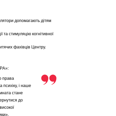
мулятори допомагають дітям
ї та стимуляцію когнітивної
итячих фахівців Центру.
ОРА»:
мо права
 психіку, і наше
імната стане
вернутися до
високої
ики».