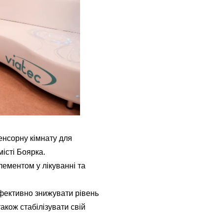
нсорну кімнату для
місті Боярка.
лементом у лікуванні та
ефективно знижувати рівень
також стабілізувати свій