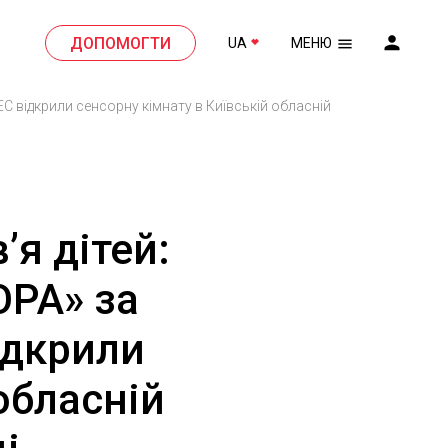
ДОПОМОГТИ
UA
МЕНЮ
C відкрили сенсорну кімнату в Київській обласній
я дітей:
ОРА» за
ідкрили
обласній