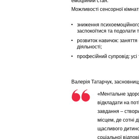
емоційний стан.
Можливості сенсорної кімнат
зниження психоемоційного 
заспокоїтися та подолати 
розвиток навичок: заняття
діяльності;
професійний супровід: усі
Валерія Татарчук, засновни
«Ментальне здоров
відкладати на по
завдання – створ
місцем, де сотні 
щасливого дитинс
соціальної відпов