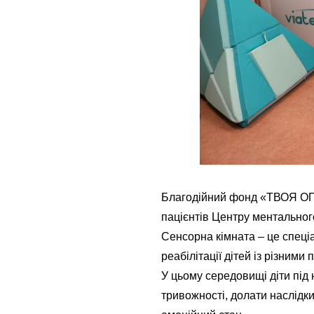
Благодійний фонд «ТВОЯ ОПО
пацієнтів Центру ментального 
Сенсорна кімната – це спеці
реабілітації дітей із різним
У цьому середовищі діти під
тривожності, долати наслідки 