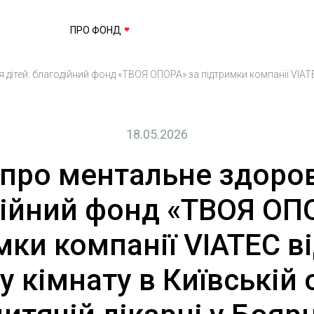
ПРО ФОНД
 дітей: благодійний фонд «ТВОЯ ОПОРА» за підтримки компанії VIATE
18.05.2026
 про ментальне здоров’
ійний фонд «ТВОЯ ОП
мки компанії VIATEC в
у кімнату в Київській 