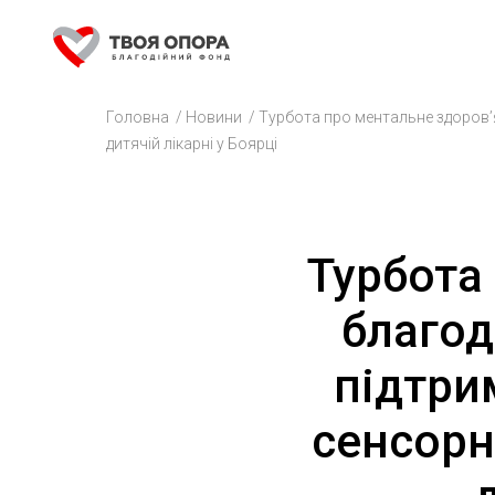
Головна
/
Новини
/
Турбота про ментальне здоров’я
дитячій лікарні у Боярці
Турбота
благод
підтри
сенсорн