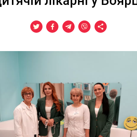
дитячій лікарні у Боярц