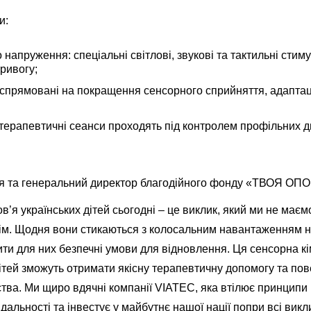
и:
напруження: спеціальні світлові, звукові та тактильні сти
тривогу;
 спрямовані на покращення сенсорного сприйняття, адаптаці
 терапевтичні сеанси проходять під контролем профільних д
ця та генеральний директор благодійного фонду «ТВОЯ ОП
’я українських дітей сьогодні – це виклик, який ми не має
тім. Щодня вони стикаються з колосальним навантаженням на
ити для них безпечні умови для відновлення. Ця сенсорна к
дітей зможуть отримати якісну терапевтичну допомогу та по
тва. Ми щиро вдячні компанії VIATEC, яка втілює принципи 
ідальності та інвестує у майбутнє нашої нації попри всі викл