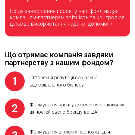
Після завершення проекту наш фонд надає
компаніям-партнерам звітність та контролює
цільове використання наданої допомоги.
Що отримає компанія завдяки
партнерству з нашим фондом?
Створення репутації соціально
відповідального бізнесу
Формування каналу донесення соціальних
цінностей свого бренду до ЦА
Формування ціннісної пропозиції для