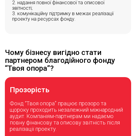
2. надання повної фінансової та описової
звітності;
3. комунікаційну підтримку в межах реалізації
проекту на ресурсах фонду.
Чому бізнесу вигідно стати
партнером благодійного фонду
“Твоя опора”?
Прозорість
Фонд “Твоя опора” працює прозоро та
щороку проходить незалежний міжнародний
аудит. Компаніям-партнерам ми надаємо
повну фінансову та описову звітність після
реалізації проекту.